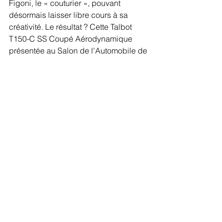
Figoni, le « couturier », pouvant 
désormais laisser libre cours à sa 
créativité. Le résultat ? Cette Talbot 
T150-C SS Coupé Aérodynamique 
présentée au Salon de l'Automobile de 
New York en 1937. La « Goutte d'Eau 
», surnommée ainsi en raison de sa 
forme elliptique, est immédiatement 
devenue une star des concours et doit 
être la plus grande collectionneuse de 
Premiers Prix de tous les temps. Celle-
ci est venue ajouter une ligne à une 
liste déjà longue en remportant le 
Best 
of Show 
au concours
 Cartier Style et 
Luxe 
tenu pendant le 
Festival of Speed
à Goodwood.
Voilà les six candidats en lice pour le 