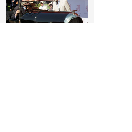
Sorry, the checkout page does not
support sharing
Copied to clipboard
2017.09.01_4 - Présentation à SAR le
Prince Michael de Kent, un connaisseur,
au Concours d’Élégance qui s’est tenu à
Hampton Court