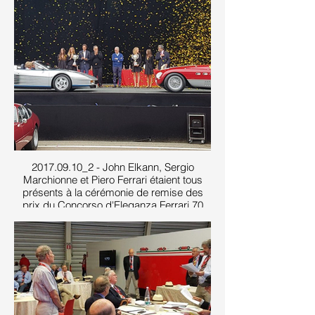
2017.09.10_2 - John Elkann, Sergio
Marchionne et Piero Ferrari étaient tous
présents à la cérémonie de remise des
prix du Concorso d'Eleganza Ferrari 70
couronnant la Testarossa spyder ex-
Gianni Agnelli et la 340 MM ex-Marzotto
victorieuse des Mille Miglia en 1953
appartenant depuis de nombreuses
années à un collectionneur de Modena