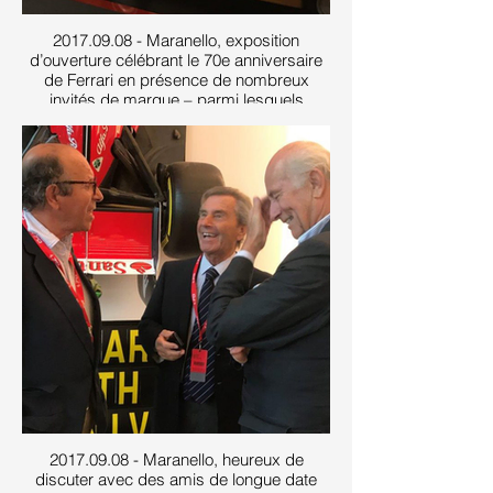
2017.09.08 - Maranello, exposition
d’ouverture célébrant le 70e anniversaire
de Ferrari en présence de nombreux
invités de marque – parmi lesquels
Leonardo Fioravanti (ancien responsable
du Centre de design de Pininfarina et vice-
président de Ferrari), Lorenzo Ramaciotti
(ancien directeur général de Pininfarina
Studi e Ricerche), Adolfo Orsi (président
du jury du Concours d’élégance) et
Antoine Prunet (historien et auteur de
plusieurs livres très respectés sur la
marque), tous vus ici discutant de
modèles réduits de prototypes
2017.09.08 - Maranello, heureux de
discuter avec des amis de longue date