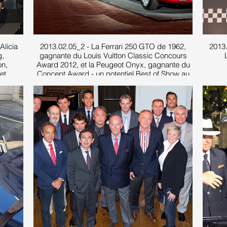
Alicia
2013.02.05_2 - La Ferrari 250 GTO de 1962,
2013.
g,
gagnante du Louis Vuitton Classic Concours
on,
Award 2012, et la Peugeot Onyx, gagnante du
et
Concept Award - un potentiel Best of Show au
gnante
concours d'élégance de Pebble Beach de 2050
?