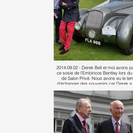
2014.09.02 - Derek Bell et moi avons p
ce sosie de l'Embiricos Bentley lors du 
de Salon Privé. Nous avons eu le te
d'échanger des souvenirs car Derek a 
plusieurs fois pour l'Ecurie Francorch
l'époque où j'en faisais partie