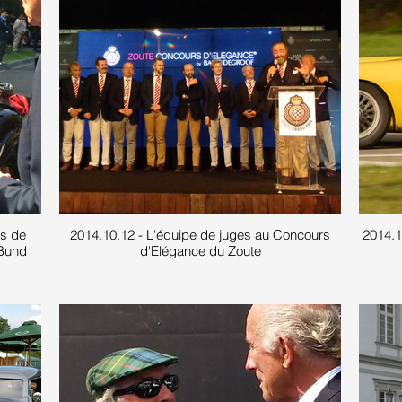
ns de
2014.10.12 - L'équipe de juges au Concours
2014.10
 Bund
d'Elégance du Zoute