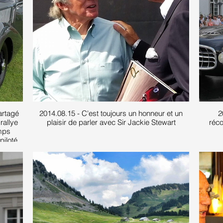
artagé
2014.08.15 - C'est toujours un honneur et un
2
rallye
plaisir de parler avec Sir Jackie Stewart
réc
mps
piloté
amps à