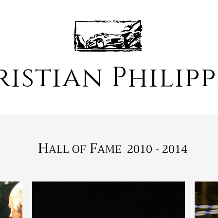
istian Philip
H
F
ALL OF
AME 2010 - 2014