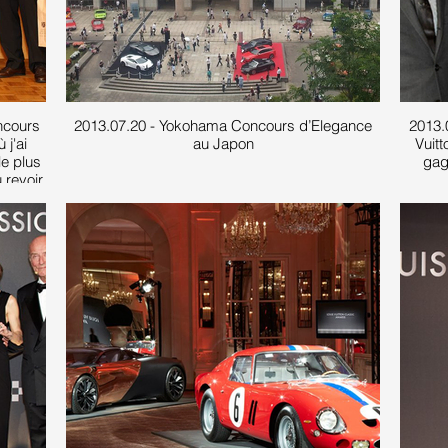
ncours
2013.07.20 - Yokohama Concours d’Elegance
2013.
j'ai
au Japon
Vuitt
le plus
gag
u revoir