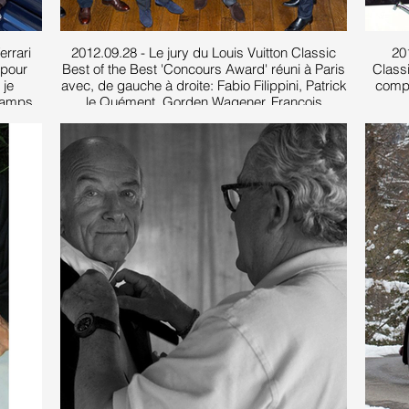
errari
2012.09.28 - Le jury du Louis Vuitton Classic
20
 pour
Best of the Best 'Concours Award' réuni à Paris
Class
 je
avec, de gauche à droite: Fabio Filippini, Patrick
compr
hamps,
le Quément, Gorden Wagener, François
 d'un
Melcion, Serge Bellu, Jean-Pierre Ploué, Matteo
Fioravanti, Shiro Nakamura, Anthony Lo,
Osamu Namba, Luc Donckerwolke, Martin
Smith, Roberto Piatti, Anne Asensio, Ian
Cameron, Frank Stephenson, Adolfo Orsi,
Flavio Manzoni, Michael Robinson