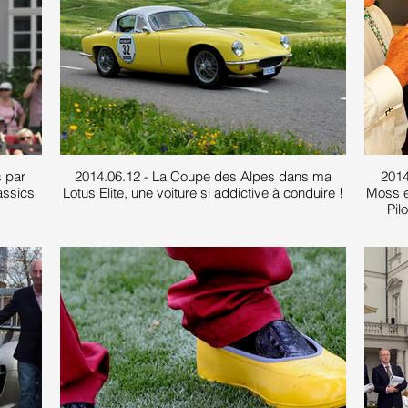
s par
2014.06.12 - La Coupe des Alpes dans ma
2014
assics
Lotus Elite, une voiture si addictive à conduire !
Moss e
Pil