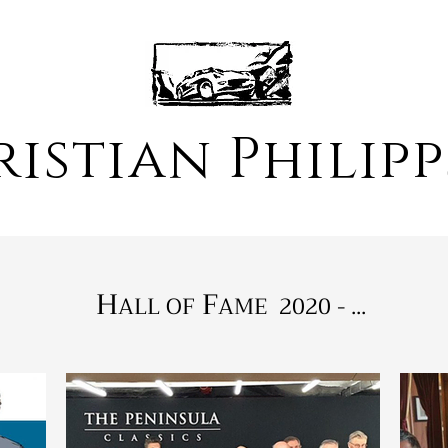
istian Philip
H
F
ALL OF
AME 2020 - ...