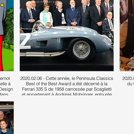
Gernot
2020.02.06 - Cette année, le Peninsula Classics
2020.
elle à
Best of the Best Award a été décerné à la
du 
 Design
Ferrari 335 S de 1958 carrossée par Scaglietti
 dans
et appartenant à Andreas Mohringer, entourée
onsable
ici de quelques invités de marque, dont SAR le
rcours
Prince Michael de Kent et le Président de la FIA
Jean Todt