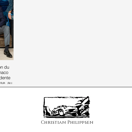
on du
naco
dente
se, au
Christian Philippsen