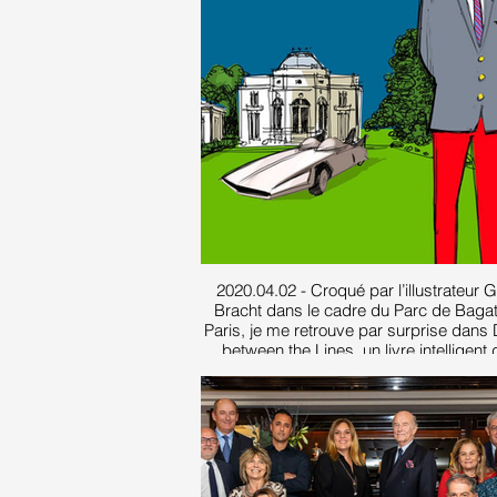
2020.04.02 - Croqué par l’illustrateur 
Bracht dans le cadre du Parc de Bagat
Paris, je me retrouve par surprise dans
between the Lines, un livre intelligent
lequel Patrick le Quément, ancien resp
du design chez Renault, raconte son pa
et ses rencontres.