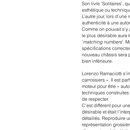
Son livre ‘Solitaires’
esthétique ou technique
L’autre jour, lors d’une
authenticité à une auto
Comme on pouvait s’y att
le plus désirable aura 
‘
matching numbers
’. 
spécifications correcte
nouveau châssis sera p
bien inférieure.
Lorenzo Ramaciotti s’i
carrossiers ». Il est p
moteur pour être « auto
techniques construites 
de respecter.  
C’est différent pour un
désirable et était l’int
détaillés. Reproduire u
représentation grossière