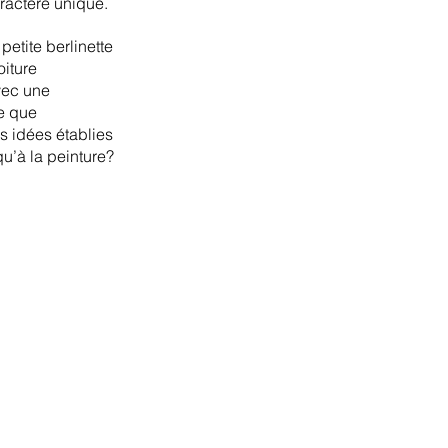
aractère unique.
petite berlinette 
iture 
vec une 
me que 
s idées établies 
qu’à la peinture?