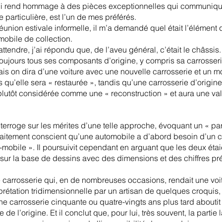
, qui rend hommage à des pièces exceptionnelles qui communiq
 particulière, est l’un de mes préférés.
 réunion estivale informelle, il m’a demandé quel était l’élément 
mobile de collection. 
endre, j’ai répondu que, de l’aveu général, c’était le châssis. B
toujours tous ses composants d’origine, y compris sa carrosseri
Mais on dira d’une voiture avec une nouvelle carrosserie et un m
s qu’elle sera « restaurée », tandis qu’une carrosserie d’origin
lutôt considérée comme une « reconstruction » et aura une v
nterroge sur les mérites d’une telle approche, évoquant un « p
arfaitement conscient qu’une automobile a d’abord besoin d’un c
-mobile ». Il poursuivit cependant en arguant que les deux éta
sur la base de dessins avec des dimensions et des chiffres préci
e carrosserie qui, en de nombreuses occasions, rendait une voitu
erprétation tridimensionnelle par un artisan de quelques croquis,
ne carrosserie cinquante ou quatre-vingts ans plus tard aboutit
 de l’origine. Et il conclut que, pour lui, très souvent, la partie 