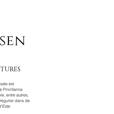
psen
ITURES
nsée est 
e Pininfarina 
, entre autres, 
 régulier dans de 
d’Este
. 