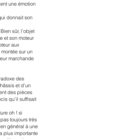
uent une émotion 
qui donnait son 
ien sûr, l’objet 
e et son moteur 
oteur aux 
e montée sur un 
aleur marchande 
aradoxe des 
hâssis et d’un 
ient des pièces 
s qu’il suffisait 
re oh ! si 
 pas toujours très 
 en général à une 
la plus importante 