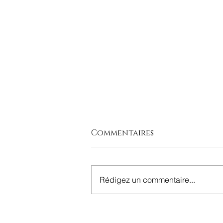
Commentaires
Rédigez un commentaire...
"On en discute -
Matching numbers"