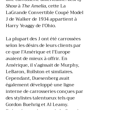
Show
à
The Amelia
, cette La
LaGrande Convertible Coupé Model
J de Walker de 1934 appartient à
Harry Yeaggy de l'Ohio.
La plupart des J ont été carrossées
selon les désirs de leurs clients par
ce que l'Amérique et l'Europe
avaient de mieux à offrir. En
Amérique, il s'agissait de Murphy,
LeBaron, Rollston et similaires.
Cependant, Duesenberg avait
également développé une ligne
interne de carrosseries conçues par
des stylistes talentueux tels que
Gordon Buehrig et Al Leamy.
Exécutés sous le nom de LaGrande,
les modèles exclusifs de Duesenberg
étaient réalisés par plusieurs