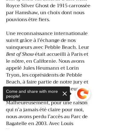
Royce Silver Ghost de 1915 carrossée
par Hamshaw, un choix dont nous
pouvions être fiers.
Une reconnaissance internationale
suivit grâce à l’échange de nos
vainqueurs avec Pebble Beach. Leur
Best of Show
était accueilli à Paris et
le nôtre, en Californie. Nous avons
appelé Jules Heumann et Lorin
Tryon, les coprésidents de Pebble
Beach, à faire partie de notre jury et
ils m’ont invité à juger chez eux.
Come and share with more
people!
Malheureusement, pour une raison
qui n’a jamais été claire pour moi,
nous avons perdu l’accès au Parc de
Bagatelle en 2003. Avec Louis
Vuitton, qui avait entre-temps repris